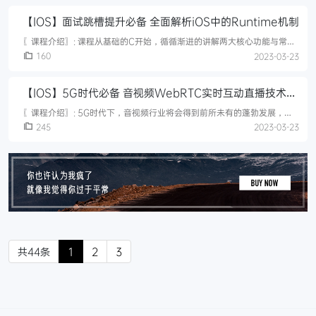
【IOS】面试跳槽提升必备 全面解析iOS中的Runtime机制
〖课程介绍〗: 课程从基础的C开始，循循渐进的讲解两大核心功能与常用
API，并在实战中应用Runtime核心重难点，提升攻城狮的开发技能，开
160
2023-03-23
发出高性能的APP。最后讲解了iOS面试中必考的10道面试题，助同学们
在求职中获得自己满意的offer。〖课程目录〗:第1章 课程介绍 试看3 节 |
【IOS】5G时代必备 音视频WebRTC实时互动直播技术入
24分钟介绍课程目标和学习内容，以及课程需要用到的知识点和环境参
数。收起列表视频：1-1 全面解析iOS中
门与实战
〖课程介绍〗: 5G时代下，音视频行业将会得到前所未有的蓬勃发展，音
视频人才将成为新的宠儿。本课程将从入门到实战，系统讲解WebRTC实
245
2023-03-23
时互动直播技术【音视频领域核心技术】，让你低门槛进入音视频行业
共44条
1
2
3