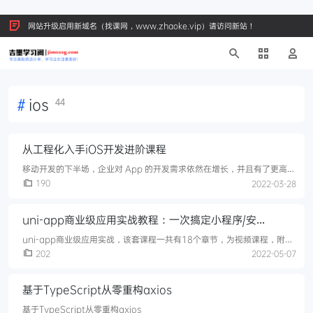
网站升级启用新域名（找课网，www.zhaoke.vip）请访问新站！
#
ios
44
从工程化入手iOS开发进阶课程
移动开发的下半场，企业对 App 的开发需求依然在增长，并且有了更高的
要求。尤其是 iOS 开发，由于系统封闭和以前工具链不完善，大量手工操
190
2022-03-28
作完成重复劳动，这种开发模式随着企业的更高要求被自动化与工程化取
代。统一的代码管理规范与操作流程不仅能提高开发效率，还能降低崩溃
uni-app商业级应用实战教程：一次搞定小程序/安
率，节省维护成本。
卓/iOS/H5
uni-app商业级应用实战，该套课程一共有18个章节，为视频课程，附带
课程资料、源码及工具1.导学2.课程介绍3.框架基础-上4.框架基础-下5.样
202
2022-05-07
式与flex布局-上6.样式与flex布局-下7.开发首页-上8.开发首页-中9.开发
首页-下10.开发首页-终11.构建搜索页-上12.构建搜索页-下13.电影详情
基于TypeScript从零重构axios
页构建14.我的页面（上）15.我的页面（中）16.我的页面（下）17.项目
发布与上
基于TypeScript从零重构axios