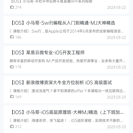
【IOS】小马哥-手把手带玩转斗鱼直播APP系列视频
214
2023-03-22
【IOS】小马哥-Swift编程从入门到精通-MJ大神精选
〖课程介绍〗:Swift，是Apple公司于2014年6月发布的全新编程语言，
受到全世界各地开发者的热捧和关注。〖视频截图〗:
186
2023-03-22
【IOS】某易云微专业-iOS开发工程师
拥有丰富的移动开发和 IM 产品开发经验。热爱开源事业，业余有大量开
源组件和技术文章输出，对iOS性能调优有自己的独到见解。既是入门课
178
2023-03-23
也是进阶课，4个月带你独立完成APP开发既是入门课也是进阶课，4个
【IOS】新浪微博资深大牛全方位剖析 iOS 高级面试
〖课程介绍〗:面试没底气？拿不到满意的offer？本课程从一线互联网企
业的面试、笔试真题入手，以iOS技术体系为主线，深度剖析面试常用考
169
2023-03-23
点，让你面试有底气；同时会深入考点背后的技术原理、机制等高级知识
【IOS】小马哥-iOS底层原理班-大神MJ精选（上下班加周
末班）|完结无秘
〖课程介绍〗:得遇名师，突飞猛进！，iOS进阶课程，实用技术不断的更
新和升级，更快帮助职场人士在开发领域脱颖而出。远程视频教学，无须
212
2023-03-23
长途奔袭，碎片化时间学习，成长随时随地！〖视频截图〗: