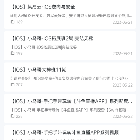
【IOS】某易云-IOS逆向与安全
适用人群iOS开发者、越狱爱好者、安全研究人员课程概述看到某个应用
的炫酷功能，想要借鉴学习，却又无从下手？想要入坑越狱开发，却发现
169
2023-03-21
困难重重？遇到各种工具报错而又一脸茫然？因应用被人破解而苦恼？诚
邀《iOS应用逆向工程》作者一起打造，本课程以实践原理为基石，从越
【IOS】小马哥-iOS拓展班2期|完结无秘
狱开发逆向需要的知识开始，通过学习理论知识、工具的原理以及实战演
示，让你一步步剥开应用的内部原理和结构。课程的核心内容有: 越狱环境
【IOS】小马哥-iOS拓展班2期|完结无秘
准备、O
199
2023-03-21
【IOS】小马哥大神班11期
〖课程介绍〗:知识热度高+仿真实战课程内容涵盖了现行市面上iOS企业开
发中的热点技术和热门技巧。课程以百度音乐、百度魔图、蘑菇街、百度
207
2023-03-22
视频、美丽说、网2易新闻、糗事百科等大热APP为标的，揭去其神秘面
纱，让学员了解并快速掌握其研发技巧。在详细讲解知识点的基础上，更
【IOS】小马哥-手把手带玩转【斗鱼直播APP】系列配套
进一步的剖析苹果应用的设计思想和理念。让学员在快速理解学习知识点
的同时迅速掌握应用程序开发的核心价值观（设计理念） 。不仅传授学员
【Swift基础】视频
【IOS】小马哥-手把手带玩转【斗鱼直播APP】系列配套【Swift基础】
讲师多
视频
228
2023-03-22
【IOS】小马哥-手把手带玩转斗鱼直播APP系列视频