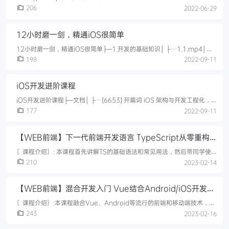
206
2022-06-29
12小时磨一剑，精通iOS很简单
12小时磨一剑，精通iOS很简单├─1.开发的基础知识│ ├┈1.1.mp4│
├┈1.2.mp4│ ├┈1.3.mp4│ ├┈1.4.mp4│ └┈1.5.mp4├─2.设置“提
198
2022-09-11
示框”“按钮常态”│ ├┈2.1.mp4│ ├┈2.2.mp4│ ├┈2.3.mp4│
├┈2.4.mp4│ ├┈2.5.mp4│ └┈2.6.mp4├─3.“tableview”、设置”用
iOS开发进阶课程
户视图“
iOS开发进阶课程├─文档│ ├┈[6653] 开篇词 iOS 架构与开发工程化，
让你成为 10x 程序员.md│ ├┈[6654] 01 开发环境：如何使用 Ruby 工
177
2022-09-11
具链统一开发环境？.md│ ├┈[6655] 02 依赖管理：如何使用
CocoaPod 统一依赖库的管理？.md│ ├┈[6656] 03 配置准备：如何搭
【WEB前端】下一代前端开发语言 TypeScript从零重构
建多环境支持，为 App 开发作准备.md│ ├┈[
axios
〖课程介绍〗: 本课程首先讲解TS的基础语法和常见用法，然后带同学使
用TS去实现一个完整的axios JS库，进行完整的单元测试，最后把开发的
210
2023-02-14
JS库打包并发布到npm上。通过课程学习掌握axios的实现原理，修炼原
生JS内功，提升职场竞争力。〖课程目录〗:第1章 课程介绍【悄悄告诉
【WEB前端】混合开发入门 Vue结合Android/iOS开发仿
你，一定要看，有福利】 试看1 节 | 10分钟介绍本课程的主要内容，通过
本次课程可以学到的知识点，学习方法介绍。收
京东项目App
〖课程介绍〗:本课程融合Vue、Android等流行的前端和移动端技术，混
合开发经典电商APP——京东。课程将复杂功能与知识点完美融合，带你
243
2023-02-16
真实感受到明星级产品开发的全过程。除此之外，还有一流用户体验