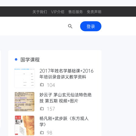
关于我们
VIP介绍
售后服务
免责声明
登录
国学课程
2017年姓名学基础课+2016
年培训录音讲义教学资料
104
妙云子 茅山玄元仙法特色绝
技 第五期 视频+图片
157
杨凡刚+武步跃《东方观人
学》
98