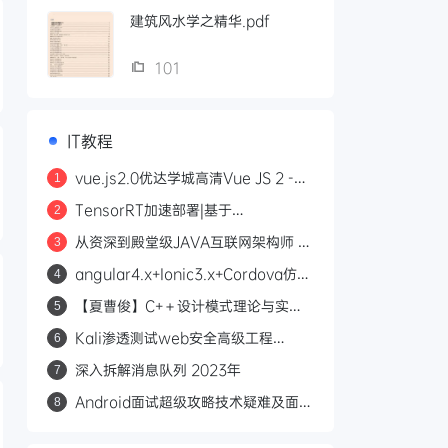
建筑风水学之精华.pdf
101
IT教程
vue.js2.0优达学城高清Vue JS 2 -
1
The Complete Guide 2017年
TensorRT加速部署|基于
2
YOLOv5(PyTorch)目标检测实战
从资深到殿堂级JAVA互联网架构师 企
3
业级CI&CD案例实践 75G大容量全新
angular4.x+Ionic3.x+Cordova仿京
4
百万架构师
东商城项目实战视频教程2019
【夏曹俊】C+＋设计模式理论与实战
5
大全-架构师必学课程
Kali渗透测试web安全高级工程
6
师|2403期（更新中）
深入拆解消息队列 2023年
7
Android面试超级攻略技术疑难及面试
8
痛点突破2022