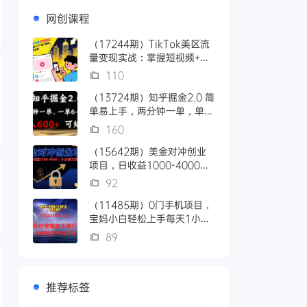
网创课程
（17244期）TikTok美区流
量变现实战：掌握短视频+达
人+广告三板斧，驱动店铺稳
110
定出单
（13724期）知乎掘金2.0 简
单易上手，两分钟一单，单机
600+可矩阵
160
（15642期）美金对冲创业
项目，日收益1000-4000，
小众暴力项目
92
（11485期）0门手机项目，
宝妈小白轻松上手每天1小时
几十到几百元真实可靠长期稳
89
定
推荐标签