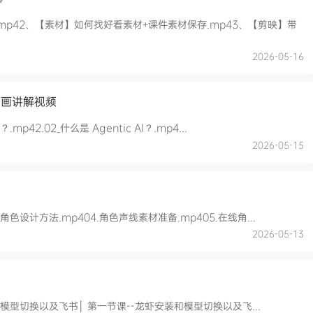
mp42、【素材】如何找好看素材+课件素材保存.mp43、【剪映】带
2026-05-16
动画讲解视频
mp42.02_什么是 Agentic AI？.mp4...
2026-05-15
.角色设计方法.mp404.角色声线素材准备.mp405.在线角...
2026-05-13
├─0.课前预热│ 课前预热.mp4│├─1.龙虾安装和模型切换以及飞书│ 第一节课--龙虾安装和模型切换以及飞...