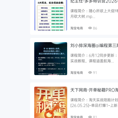
纪主任-多多特训营2026
课程简介：随心所欲上大促‼️秒
月砍大树.mp...
淘宝电商
86
刘小排深海圈ai编程第三期
课程简介：6月12同步更新：
实战教程。课程涵盖航海...
淘宝电商
91
天下网商-开单秘籍PRO淘
课程简介：淘天实战陪跑计划
[26.05.25]–单品打爆1–上新、
淘宝电商
81