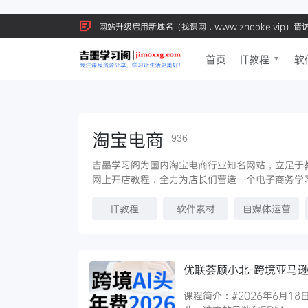
网站升级启用新域名（找课网，www.zhaoke.vip）
首页
IT教程
软
淘宝电商
936
吉墨学习阁为国内淘宝电商行业知名网站，立足于
网上开店教程，全力为店长们营造一个电子商务学
IT教程
软件素材
自媒体运营
优联荟顾小北-跨境亚马逊A
课程简介：#2026年6月1