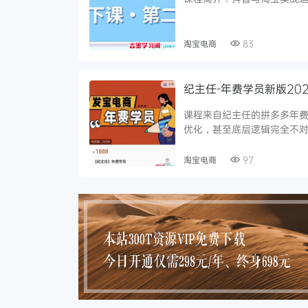
淘宝电商
83
纪主任-年费学员新版20
课程来自纪主任的拼多多年
优化，甚至底层逻辑完全不对需
淘宝电商
97