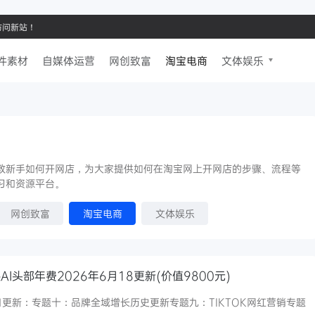
请访问新站！
件素材
自媒体运营
网创致富
淘宝电商
文体娱乐
教新手如何开网店，为大家提供如何在淘宝网上开网店的步骤、流程等
习和资源平台。
网创致富
淘宝电商
文体娱乐
I头部年费2026年6月18更新(价值9800元)
8日更新：专题十：品牌全域增长历史更新专题九：TIKTOK网红营销专题