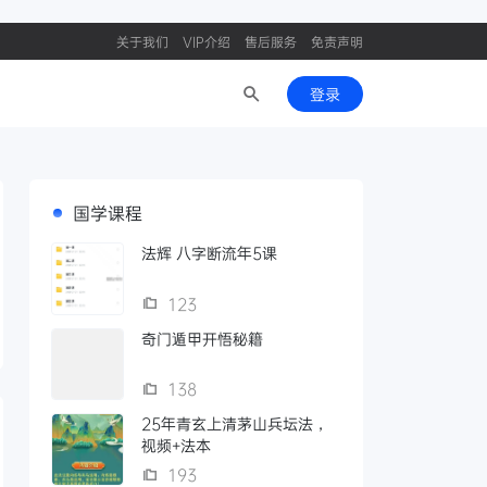
关于我们
VIP介绍
售后服务
免责声明
登录
国学课程
法辉 八字断流年5课
123
奇门遁甲开悟秘籍
138
25年青玄上清茅山兵坛法，
视频+法本
193