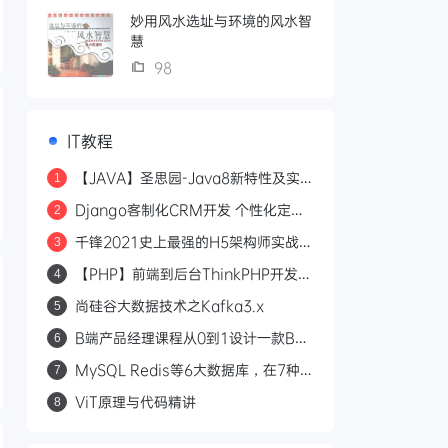
妙用风水选址与环境的风水智
慧
98
IT教程
【JAVA】圣思园-Java8新特性及实
1
战视频教程
Django客制化CRM开发 个性化定制
2
客户关系管理系统 全面实战CRM实战
千锋2021史上最强的H5架构师实战课
3
课程
程 纯粹干货-30G大容量_金牌讲师带
【PHP】前端到后台ThinkPHP开发整
4
领的H5架构师全面课程
站|完结无秘|百度云下载
尚硅谷大数据技术之Kafka3.x
5
B端产品经理课程从0到1设计一款B端
6
产品
MySQL Redis等6大数据库，在7种
7
Java业务中的选型与调优[完结无密]
ViT原理与代码精讲
8