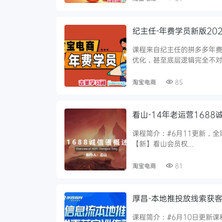
纪主任-年费学员新版202
课程来自纪主任的拼多多年
优化，甚至底层逻辑完全不对需
淘宝电商
85
看山-14年老运营1688
课程简介：#6月11更新，全网
【新】看山会员权...
淘宝电商
81
厚昌-本地推投放线索获客
课程简介：#6月10日更新课