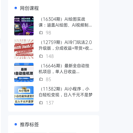
网创课程
（16304期）AI绘图实战
课：涵盖AI绘图、AI视频制
作、语音合成等，单项目接单
98
5000+
（12759期）AI冷门玩法2.0
升级版，分成收益+带货+收
徒弟，多种变相方式，日入
148
1000+...
（16646期）最新全自动挂
机项目，单人日收益
1000+，可批量，小白轻松
85
上手！
（11382期）AI小程序，小
白轻松变现，日入千元不是梦
137
推荐标签