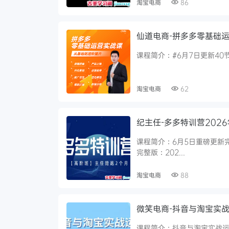
淘宝电商
86
仙道电商-拼多多零基础运
课程简介：#6月7日更新40
淘宝电商
62
纪主任-多多特训营2026
课程简介：6月5日重磅更新完整
完整版：202...
淘宝电商
88
微笑电商-抖音与淘宝实战
课程简介：抖音与淘宝实战运