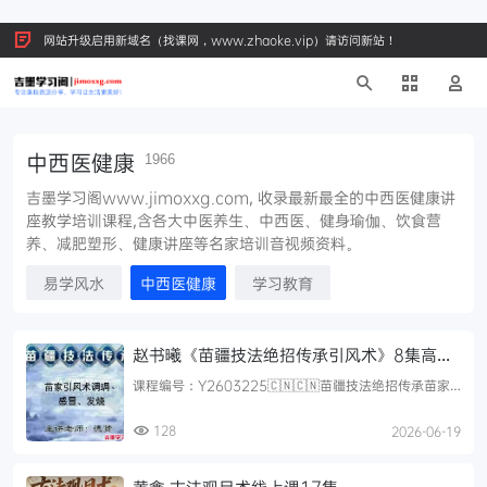
网站升级启用新域名（找课网，www.zhaoke.vip）请访问新站！
中西医健康
1966
吉墨学习阁www.jimoxxg.com, 收录最新最全的中西医健康讲
座教学培训课程,含各大中医养生、中西医、健身瑜伽、饮食营
养、减肥塑形、健康讲座等名家培训音视频资料。
易学风水
中西医健康
学习教育
赵书曦《苗疆技法绝招传承引风术》8集高清
真人实操手法教学
课程编号：Y2603225🇨🇳🇨🇳苗疆技法绝招传承苗家
引风术 高清真人实操手法教学视频课目录介绍如下:1苗家
调理–感冒、...
128
2026-06-19