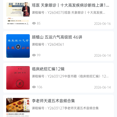
瑶医 天象眼诊丨十大高发疾病诊断线上课12
集视频
课程编号：Y2604075瑶医·天象眼诊‮十丨‬大高‮疾发‬病诊
断线上课 全12讲视频课瑶医与‮医中‬同根同源。瑶医‮史...
85
2026-06-16
顾植山 五运六气高级班 46讲
课程编号：Y2604061
99
2026-06-14
临床絶招汇编12辑
课程编号：Y2603129中医书籍《临床绝招汇编》12
本，全书共3150个页面电子版简介：藏在红封里的民间
医道：《临‮绝...
106
2026-06-14
李老师天道五术音频合集
课程编号：Y2603127李老师天道五术音频合集