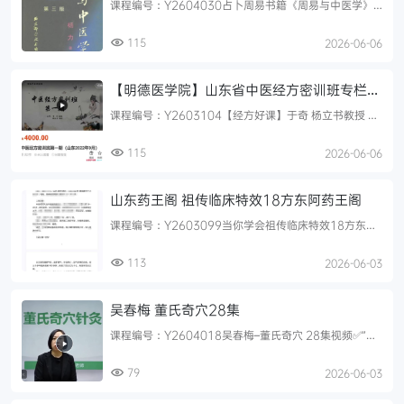
课程编号：Y2604030占卜周易书籍《周易与中医学》
📖页数: 1370页🆕简介:《周易与中医学》 周易占卜中医
相关书籍...
115
2026-06-06
【明德医学院】山东省中医经方密训班专栏
于奇 杨立书教授 中医经方密训班第一期 7集
课程编号：Y2603104【经方好课】于奇 杨立书教授 中
10小时
医经方密训班第一期 7集10小时超清视频（声音清楚，
普通话标准...
115
2026-06-06
山东药王阁 祖传临床特效18方东阿药王阁
课程编号：Y2603099当你学会祖传临床特效18方东阿
药王阁 培训班秘方资料一十八方㊙1. 失眠一泡灵本方是
外用通过泡...
113
2026-06-03
吴春梅 董氏奇穴28集
课程编号：Y2604018吴春梅–董氏奇穴 28集视频✅”小
三通”顺利弯腰✅ “下三皇”提升听力✅”上三黄”胳膊活动自
如...
79
2026-06-03