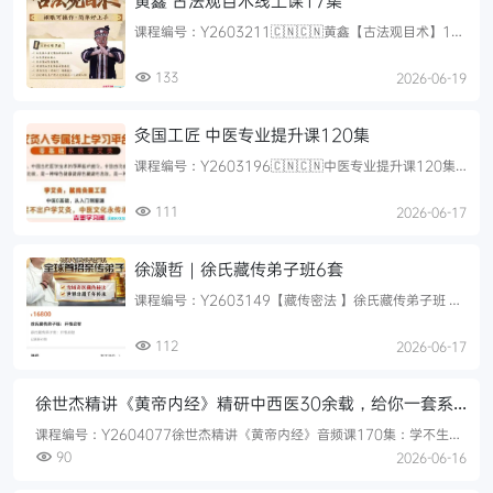
黄鑫 古法观目术线上课17集
课程编号：Y2603211🇨🇳🇨🇳黄鑫【古法观目术】17
集视频01.【古法观目术】第01章-目诊起源与概述-黄鑫
02.【...
133
2026-06-19
灸国工匠 中医专业提升课120集
课程编号：Y2603196🇨🇳🇨🇳中医专业提升课120集
视频课:零基础入门，168个灸法、72个艾灸绝技、361
个常见病...
111
2026-06-17
徐灏哲｜徐氏藏传弟子班6套
课程编号：Y2603149【藏传密法 】徐氏藏传弟子班 精
品课（视频课）6套1、藏传密宗六度手身调心‬理班2、藏
七传‬轮...
112
2026-06-17
徐世杰精讲《黄帝内经》精研中西医30余载，给你一套系
统拆解健康养生的科学方案170节录音
课程编号：Y2604077徐世杰精讲《黄帝内经》音频课170集：学不生病
的中式养生术国医大师徐世杰亲授，把千年《黄帝内经...
90
2026-06-16