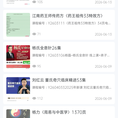
105
2026-06-13
江南药王师传药方《药王祖传33特效方》
课程编号：Y2603111《药王祖传33特效方》34页电子
版
71
2026-06-13
杨氏全息针26集
课程编号：Y2603106杨磊–杨氏全息针 线上课+弟子内
部答疑会26集第01节-基本理论之阴阳五行-杨磊(字幕
版)第0...
95
2026-06-09
刘红云 董氏奇穴临床精进53集
课程编号：Y26040332025年新课 刘红云董氏奇穴临
床精进班53集目录01,第一节不可不知的董针基础02,第
二节不...
112
2026-06-09
杨力《周易与中医学》1370页