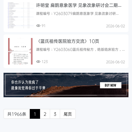
许明堂 扁鹊意‮医象‬学 见象改象‮讨研‬会二期50
集
课程编号：Y2603079扁鹊意医象‬学 见象改象讨研‬会二
期 50集视频课意象医学是象以‬思维为作‬主要的思维方
法，以...
91
2026-06-02
《蓝氏祖传医院验方交流》10页
课程编号：Y2603060蓝氏祖传秘方，绝‮临版‬床验方，
蓝氏曾祖父‮一是‬名清宫御医，祖父是军医，父亲县‮院医‬工
作，...
123
2026-06-02
共1966条
1
2
3
尾页