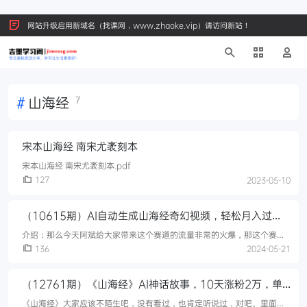
网站升级启用新域名（找课网，www.zhaoke.vip）请访问新站！
#
山海经
7
宋本山海经 南宋尤袤刻本
宋本山海经 南宋尤袤刻本.pdf
127
2023-05-10
（10615期）AI自动生成山海经奇幻视频，轻松月入过
万，红利期抓紧
介绍：那么今天阿斌给大家带来这个赛道的流量非常的火爆，那这个赛道
就是神话故事山海经，那这类赛道视频大家估计都刷过 他们都是通过AI生
136
2024-05-21
成的，之所以流量火爆是因为现在大多数人很懒，观众普遍知道这本书但
里面
（12761期）《山海经》AI神话故事，10天涨粉2万，单
日变现1000+
《山海经》大家应该不陌生吧，没有看过，也肯定听说过，对吧。里面描