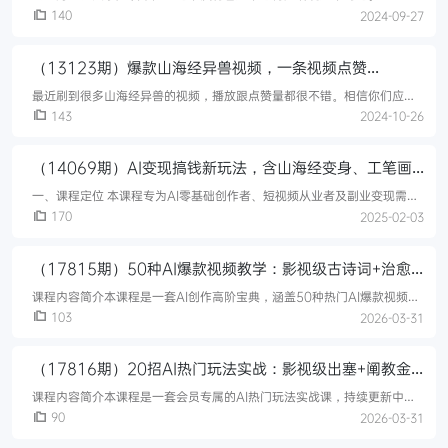
述了各种故事，好多神话故事也是从山海经里面延伸出来的。那今天咱们
140
2024-09-27
就利用《山海经》制作一些视频，10天涨粉2万，单日变现1000+所以说
这
（13123期）爆款山海经异兽视频，一条视频点赞
20W+，单日变现1000+
最近刷到很多山海经异兽的视频，播放跟点赞量都很不错。相信你们应该
也都刷到过，不过好多人不会做，也不知道怎么变现这类的内容浏览量很
143
2024-10-26
高，点赞点也很高，涨粉也是嗖嗖的视频具有历史感，视觉冲击感，非常
容易吸引
（14069期）AI变现搞钱新玩法，含山海经变身、工笔画
美女等，附工具与千万播放模板
一、课程定位 本课程专为AI零基础创作者、短视频从业者及副业变现需求
者设计，通过15套高热度AI项目实操教学，系统性拆解从创意生成到商业
170
2025-02-03
闭环的全流程，助你快速掌握AIGC工具应用技巧，抢占短视频、图
（17815期）50种AI爆款视频教学：影视级古诗词+治愈
萌宠+山海经蛟龙，高阶宝典商业落地
课程内容简介本课程是一套AI创作高阶宝典，涵盖50种热门AI爆款视频教
学，聚焦商业落地与影视案例拆解。课程系统讲解影视级古诗词案例（出
103
2026-03-31
塞）、AI电影特效镜头创作、治愈系萌宠爆款、山海经蛟龙、商业写真美
（17816期）20招AI热门玩法实战：影视级出塞+阐教金
仙+山海经变幻/等等，解锁百万流量密码
课程内容简介本课程是一套会员专属的AI热门玩法实战课，持续更新中，
涵盖20+种爆款视频制作技巧，助你解锁百万流量密码。课程系统讲解影
90
2026-03-31
视级案例（出塞、阐教12金仙、山海经变幻化形）、治愈萌宠系列（小老