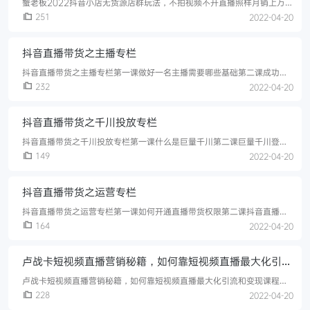
蟹老板2022抖音小店无货源店群玩法，不拍视频不开直播照样月销上万单
课程目录：1、课程介绍2、店铺后台的界面及功能介绍3、店铺设置和子
251
2022-04-20
账号及保障4、商品搬家操作详解5、抖店商品及虚拟商品如何搬运6、搬
运的商品优化修改7、不同的运费模板以及退货地址8、手动发货和批量发
抖音直播带货之主播专栏
货的操作9、小鸭一键下单的使用10、商品秒杀及精选联盟开通11、猜你
喜欢的底层逻辑及选品12、商品卡的设计及构成13、SKU与主图及标
抖音直播带货之主播专栏第一课做好一名主播需要哪些基础第二课成功主
播必备的3种良好心态第三课主播对品牌及产品的了解第四课你不知道的抖
232
2022-04-20
音两大“雷区“第五课日销量千万带货主播需要具备哪些能力第六课带货千
万的直播脚本该怎么写第七课优秀主播必备的话术技巧_第八课直播带货产
抖音直播带货之千川投放专栏
品讲解话术及促销方法第九课带货主播销售技巧拆解（上）第十课带货主
播销售技巧拆解（中）第十一课带货主播销售技巧拆解（下）第十二课带
抖音直播带货之千川投放专栏第一课什么是巨量千川第二课巨量千川登录
货直播间“
入口及功能介绍第三课新建投放计划操作指南第四课短视频投放选品策略
149
2022-04-20
第五课直播投放选品策略第六课适合千川的短视频类型第七课千川短视频
特征及典型行业打法第八课优质短视频的共性第九课优质短视频的诞生第
抖音直播带货之运营专栏
十课经典案例赏析第十一课短视频制作工具推荐第十二课优质落地页的组
成第十三课短视频千川投放策略第十三课短视频千川投放策略第十四课巨
抖音直播带货之运营专栏第一课如何开通直播带货权限第二课抖音直播运
量千川高频违规点
营团队的搭建第三课如何从0-1打造带货主播第四课如何规划一场成功的
164
2022-04-20
带货直播第五课了解直播带货全流程-直播中第六课了解直播带货全流程-
直播后第七课抖音小店操作流程第八课抖音直播商家入驻流程第九课带货
卢战卡短视频直播营销秘籍，如何靠短视频直播最大化引流
主播和助理常用互动促单配合技巧（上）第十课带货主播和助理常用互动
促单配合技巧（下）第十一课直播产品定价指南及高成交套餐重组（上）
和变现
卢战卡短视频直播营销秘籍，如何靠短视频直播最大化引流和变现课程目
第十二课直播
录：01、单个作品就涨粉66万的背后创作公式.mp402、六个技巧让作品
228
2022-04-20
疯狂涨粉（上）.mp403、六个技巧让作品疯狂涨粉（下）.mp404、七