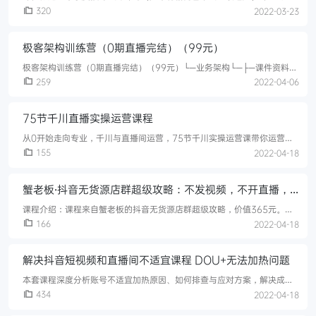
uniapp实战开发app小程序课程，7大实战开发案例（社区交友，商城，
320
2022-03-23
即时通讯，音频小说、网盘、点播、直播）帮助你获得技术优势并提高面
试竞争力前端部分：采用uni-app，开启纯nvue原生渲染，大大提高性
极客架构训练营（0期直播完结）（99元）
能，并且开启nvue的uni-app模式，兼容Android、iOS和小程序端。后
端部分：采用egg.js（阿里旗下基于Node
极客架构训练营（0期直播完结）（99元）└─业务架构└─├─课件资料
└─│ ├┈架构实战营 模块1 课后作业_.pdf└─│ ├┈架构实战营模块1第1
259
2022-04-06
课 - 什么是架构，你理解对了么_.pdf└─│ ├┈架构实战营模块1第2课 - 如
何画出优秀的架构图_.pdf└─│ ├┈架构实战营模块1第3课 - 什么是面向
75节千川直播实操运营课程
复杂度架构设计_.pdf└─│ ├┈架构实战营模块1第4课 - 如何做好架构设
从0开始走向专业，千川与直播间运营，75节千川实操运营课带你运营抖
音小店、涨粉、爆款的选择、定向推广、直播推荐、图文计划，解锁更多
155
2022-04-18
直播推流的新方法。
蟹老板·抖音无货源店群超级攻略：不发视频，不开直播，
只玩转店铺自身流量
课程介绍：课程来自蟹老板的抖音无货源店群超级攻略，价值365元。不
发视频，不开直播，只玩转店铺自身流量，主要是：精选联盟、猜你喜
166
2022-04-18
欢、抖音商城三大流量入口。蟹老板·抖音无货源店群超级攻略：不发视
频，不开直播，只玩转店铺自身流量课程目录：01.抖音小店流量哪里
解决抖音短视频和直播间不适宜课程 DOU+无法加热问题
来.mp402.什么是小店无货源模式.mp403.一个人能开几个店.mp404.抖
音电商前景如何-能玩多久.mp405.开店需要什么资质.mp4
本套课程深度分析账号不适宜加热原因、如何排查与应对方案，解决成功
率达不到100%，只要不是小黑屋账号，解决成功率均高于90%课程目
434
2022-04-18
录：01.什么是不适宜加热？.mp402.不适宜加热的原因.mp403.如何自