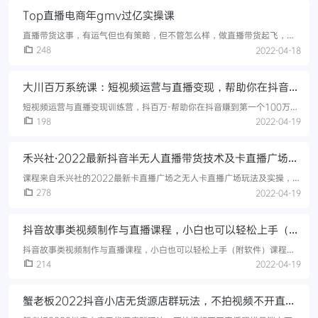
检内容违规？.mp404.如何自检账号违规？.mp405.内容问题导致不加热
Top直播电商年gmv过亿实操课
解决方案.mp406.账号问题导致不加热解决方案.mp4
直播带货这事，有运气但也有策略，但不管怎么样，做直播带货起飞，直
播电商的两种极端打法和传统企业抖音运营带货团队的比较，找到一种适
248
2022-04-18
合自己操作运营的方案，迅速入门抖音短视频直播带货。
大川百万系统课：短视频运营与直播变现，帮助你在抖音赚
到第一个100万
短视频运营与直播变现训练营，抖百万-帮助你在抖音赚到第一个100万，
抓住流量风口，轻松年入百万。课程分为四个板块：平台规则：抖音的宏
198
2022-04-19
观解读、抖音的4中变现方式包括电商、咨询、直播和广告以及养号规则流
量池规则审核规则。账号体系：账号定位、内容定位、账号搭建7个技巧头
禾兴社·2022最新抖音半无人直播带货技术及卡直播广场玩
像、昵称、简介、头图、赞粉比、记忆锚点。内容体系：内容产出素材的
寻找、选题讲故事脚本、晒过程脚本、教知识脚本、谈特点脚本、尬段子
法，价值699元
课程来自禾兴社的2022最新卡直播广场之无人卡直播广场玩法及实操，价
脚本等等
值699元。主要讲：软件教学、实操讲解、二次剪辑、直播伴侣等内容。
278
2022-04-19
禾兴社·2022最新抖音半无人直播带货技术及卡直播广场玩法，价值699
元课程目录：第一课.mp4第二课.mp4第三课.mp4
抖音故事类视频制作与直播课程，小白也可以轻松上手（附
软件）
抖音故事类视频制作与直播课程，小白也可以轻松上手（附软件）课程内
容：0粉丝电脑开播步骤0粉丝推流获取工具0粉丝推流教程音频剪辑成
214
2022-04-19
mp4教学直播教学大纲作品剪辑教学
蟹老板2022抖音小店无货源店群玩法，不拍视频不开直播
照样月销上万单