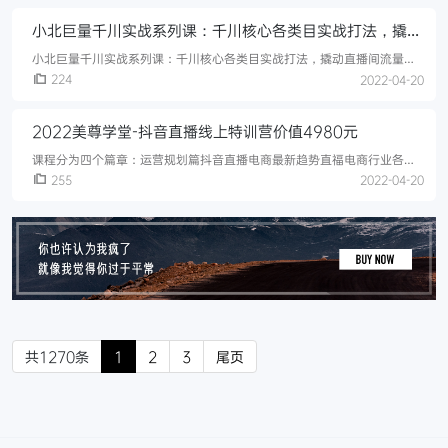
字箴言快速提高系统推荐量轻松上热门（上）△.mp405、七字箴言快速
小北巨量千川实战系列课：千川核心各类目实战打法，撬动
提高系统推荐量轻松上热门（下）.mp406、直播带货的核心推荐机
制.mp407、直播带货的4大流量入口.mp408、高人气直
直播间流量进阶系统优化技巧
小北巨量千川实战系列课：千川核心各类目实战打法，撬动直播间流量进
阶系统优化技巧课程目录：1.1全方位讲解千川1.2深度讲解极速推广和专
224
2022-04-20
业推广1.3极速推广和专业推广应用1.4莱卡计划讲解2.1千川素材拍摄技
巧2.2千川人群圈定打法2.3不同客单价千川出价2.4千川出价方式2.5千川
2022美尊学堂-抖音直播线上特训营价值4980元
的调价模式
课程分为四个篇章：运营规划篇抖音直播电商最新趋势直福电商行业各类
玩法解析抖音电商直播流量的重点规则解析抖音直播账号定位与准备抖音
255
2022-04-20
直播团队分工与绩效高清直播间设备灯光与绿幕搭建电商短视频定位与爆
款案例解析短初频拍摄与后期剪辑短视频运营与流量技巧短视频拍摄剪辑
实操演练2022美尊学堂-抖音直播线上特训营价值4980元运营进阶篇一
场高效直播的全流程直播选品排款脚本逻辑直播中运营场控跟播技巧憋单
起号点梁作
共1270条
1
2
3
尾页