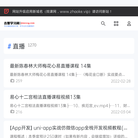
网站升级启用新域名（找课网，www.zhaoke.vip）请访问新站！
#
直播
1270
最新陈春林大师梅花心易直播课程 14集
最新陈春林大师梅花心易直播课程 14集├┈《梅花金口断》实战要点
..mp4├┈《梅花易数》后天时方..mp4├┈梅花心易｜卦象和风水之间的
259
2022-02-28
神奇对应..mp4├┈梅花心易｜六十四卦的内涵和卜筮功能 ..mp4├┈梅花
心易｜推断吉凶成败的多点思维..mp4├┈梅花心易｜转太极 ..mp4├┈梅
易心十二宫相法直播课程视频13集
花心易㈡｜学科的研究方向+现场答疑..mp4├┈梅花心易㈣｜读象法的应
用和训练方法..mp4├┈梅花心易㈤丨
易心十二宫相法直播课程视频13集├┈10、疾厄宫_ev.mp4├┈11、财帛
宫.mp4├┈12、奴仆宫_ev.mp4├┈13、福德宫.mp4├┈1、课程介
216
2022-03-04
绍.mp4├┈2、命宫_ev.mp4├┈3、父
[App开发] uni-app实战仿微信app全栈开发视频教程(社
区交友+商城+即时通讯+点播+直播+网盘等）
课程概述：本季度预计250课时（如果有新内容，会继续增加）详细的