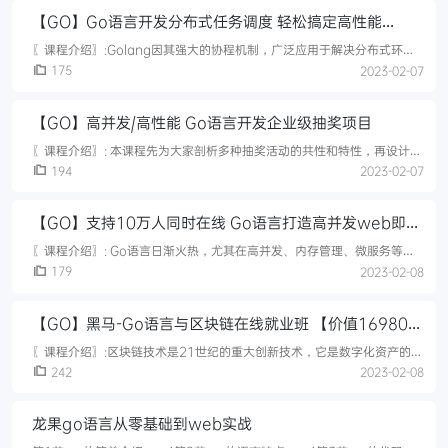
实现Cloud native（云原生）部署。〖课程目录〗:第1章 课程介绍 试看2
【GO】Go语言开发分布式任务调度 轻松搞定高性能
节 | 18分钟介绍这门课程大纲，技术堆栈以及环境收起列表视频：1-1
prestudy (07:52)试看
Crontab
〖课程介绍〗:Golang因其强大的协程机制，广泛应用于解决分布式环境
下的高并发问题。本课程结合Etcd与MongoDB实现一个基于Master-
175
2023-02-07
Worker分布式架构的任务调度系统，带你掌握Golang的工程实践能力以
及CAP、Raft等知识经验。〖课程目录〗:第1章 课程介绍 试看1 节 | 18
【GO】高并发/高性能 Go语言开发企业级抽奖项目
分钟本章中将介绍一下本课程的基本内容，包括：我们要做什么、要求什
么基础、将学会哪些工具、收获哪些独
〖课程介绍〗: 本课程先为大家剖析多种抽奖活动的共性和特性，再设计和
开发抽奖大转盘系统的后台和接口。步步优化，以及后续的策略对比，通
194
2023-02-07
过压力测试，直观的了解不同的设置导致的的性能差异。对系统的性能、
并
【GO】支持10万人同时在线 Go语言打造高并发web即时
聊天(IM)应用
〖课程介绍〗: Go语言日渐火热，尤其在高并发、内存管理、微服务等场
景中，更是被很多的企业选择。本课程通过一个完整的商业案例，帮助开
179
2023-02-08
发者迅速转型Go语言，掌握Golang web编程的知识技能，增加对分布式
部署的了解。〖课程目录〗:第1章 课程介绍 试看1 节 | 19分钟本章将介绍
【GO】黑马-Go语言与区块链在线就业班 【价值16980
课程内容、项目展示效果，通过思维导势图等工具展示课程内容安排情况
以及用到的相关技术栈，并对学习给出相关的建议等。收
元】
〖课程介绍〗:区块链技术是21世纪的重大创新技术，它是数字化资产的分
布式账本，是构建价值互联网的基石，是驱动分享经济发展的新引擎。Go
242
2023-02-08
语言是区块链主流编程语言，简单易学、开发速度快且并发性好。 《Go语
言与区块链》就业课程涵盖 go进阶编程，go web开发，区块链密码学，
龙果go语言从零基础到web实战
以太坊，分布式微服务，hyperledger等技术要点，旨在打造基础扎实、
知识面广、综合能力强的区块链应用层及底层技术引领者学