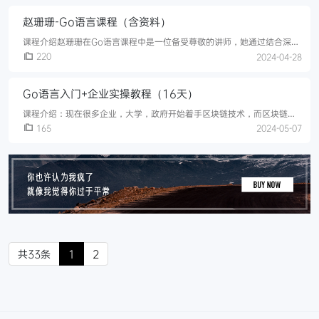
赵珊珊-Go语言课程（含资料）
课程介绍赵珊珊在Go语言课程中是一位备受尊敬的讲师，她通过结合深厚
的编程知识与丰富的教学经验，为学生提供了一个系统全面的Go语言学习
220
2024-04-28
平台。她的课程通常覆盖了从Go语言的基础语法、数据结构、并发编程到
微
Go语言入门+企业实操教程（16天）
课程介绍：现在很多企业，大学，政府开始着手区块链技术，而区块链目
前很多在修改源码这块，源码现在用多是Go语言，C++这块，目前在企业
165
2024-05-07
用的修改多的是Go语言，所有区块链工作不得不会Go语言。此课程是介
绍
共33条
1
2