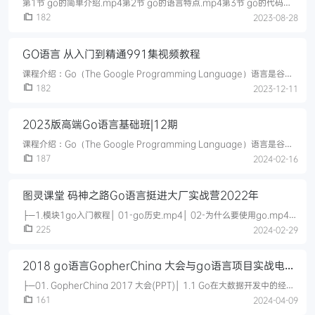
第1节 go的简单介绍.mp4第2节 go的语言特点.mp4第3节 go的代码演
示.mp4第4节 go语言的安装介绍.mp4第5节 go语言的windows和
182
2023-08-28
linux的安装.mp4第6节 go语言第
GO语言 从入门到精通991集视频教程
课程介绍：Go（The Google Programming Language）语言是谷歌
2009年发布的第二款开源编程语言。Go语言专门针对多处理器系统应用
182
2023-12-11
程序的编程进行了优化，使用Go编译的程序可
2023版高端Go语言基础班|12期
课程介绍：Go（The Google Programming Language）语言是谷歌
2009年发布的第二款开源编程语言。Go语言专门针对多处理器系统应用
187
2024-02-16
程序的编程进行了优化，使用Go编译的程序可
图灵课堂 码神之路Go语言挺进大厂实战营2022年
├─1.模块1go入门教程│ 01-go历史.mp4│ 02-为什么要使用go.mp4│
03-环境变量配置.mp4│ 04-入门案例.mp4│ 05
225
2024-02-29
2018 go语言GopherChina 大会与go语言项目实战电子
书
├─01. GopherChina 2017 大会(PPT)│ 1.1 Go在大数据开发中的经验
总结.pdf│ 1.2 Go in TiDB.pdf│ 1.3 Go co
161
2024-04-09