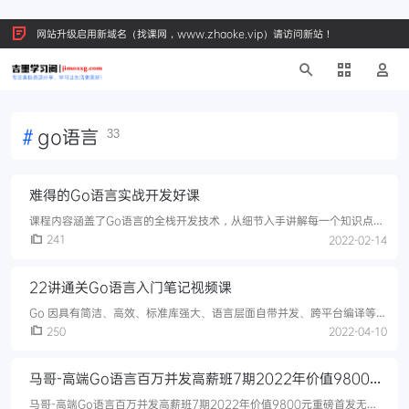
网站升级启用新域名（找课网，www.zhaoke.vip）请访问新站！
#
go语言
33
难得的Go语言实战开发好课
课程内容涵盖了Go语言的全栈开发技术，从细节入手讲解每一个知识点。
整体化的对GO语言进行教学，完成知识点的教学后，更深一步的讲解
241
2022-02-14
Golang的框架实操技术，Go语言微服务架构，Golang的图像存储业务
实战等。
22讲通关Go语言入门笔记视频课
Go 因具有简洁、高效、标准库强大、语言层面自带并发、跨平台编译等特
点，成为了云计算时代基础设施领域、云服务领域最具竞争力的编程语
250
2022-04-10
言。很多大公司如腾讯、字节跳动等，都把原来 C/C++、Python、PHP
的技术栈迁往 Go 语言。对于开发技术人来说，掌握 Go 语言，是进入大
马哥-高端Go语言百万并发高薪班7期2022年价值9800元
厂的敲门砖，也是提高个人职场竞争力的必须选项。
重磅首发无
马哥-高端Go语言百万并发高薪班7期2022年价值9800元重磅首发无