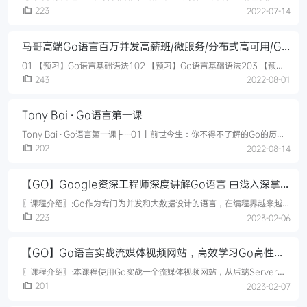
├─01. 薪选认证介绍├─02. 【预习】go语言入门│ ├┈2-1_go语言的发
223
2022-07-14
展和应用.mp4│ ├┈2-2_go开发环境搭建.mp4│ ├┈2-3_第1个go代码
和go常用命令.mp4│ ├┈2-4_操作符与表达式.mp4│ ├┈2-5_位运算变
马哥高端Go语言百万并发高薪班/微服务/分布式高可用/Go
量常量.mp4│ ├┈2-6_变量作用域.mp4│ └┈2-7
高并发
01 【预习】Go语言基础语法102 【预习】Go语言基础语法203 【预
习】Go语言复合数据类型04 【预习】Go语言中的函数05 【预习】Go语
243
2022-08-01
言中的包和单元测试106 【预习】Go语言中的包和单元测试207 【预
习】Go语言面向对象和结构体08 【预习】Go语言的文件与IO操作109
Tony Bai · Go语言第一课
【预习】Go语言的文件与IO操作210 【预习】Go语言的接口与反射11
【预习】Go语言的并发编程12 【
Tony Bai · Go语言第一课├┈01丨前世今生：你不得不了解的Go的历史
和现状.pdf├┈02丨拒绝“HelloandBye”：Go语言的设计哲学是怎么一
202
2022-08-14
回事？.pdf├┈03丨配好环境：选择一种最适合你的Go安装方
法.pdf├┈04｜初窥门径：一个Go程序的结构是怎样的？.pdf├┈05｜标
【GO】Google资深工程师深度讲解Go语言 由浅入深掌握
准先行：Go项目的布局标准是什么？.pdf├┈06｜构建模式：Go是怎么
解决包依赖管理问题的？.p
Go语言
〖课程介绍〗:Go作为专门为并发和大数据设计的语言，在编程界越来越受
欢迎！不论是c/c++，php，java，重构首选Go。本课程特邀谷歌资深工
223
2023-02-06
程师，从Go基本语法到函数式编程、并发编程，最后构建分布式爬虫系
统，步步深入，带你快速掌握Go语言！〖课程目录〗:第1章 课程介绍 试
【GO】Go语言实战流媒体视频网站，高效学习Go高性能
看5 节 | 46分钟欢迎大家来到深度讲解Go语言的课堂。本课程将从基本语
法讲起，逐渐深入，帮助同学深度理解Go语言面向接
开发
〖课程介绍〗:本课程使用Go实战一个流媒体视频网站，从后端Server到
前端UI，全面学习Go的关键开发技能和架构风格。借助SOA服务化解耦的
201
2023-02-07
设计理念讲解，帮大家理解真实web服务背后的内容。最后通过架构调整