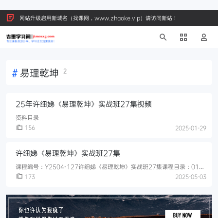
网站升级启用新域名（找课网，www.zhaoke.vip）请访问新站！
#
易理乾坤
2
25年许细娣《易理乾坤》实战班27集视频
资料目录
156
2025-01-29
许细娣《易理乾坤》实战班27集
课程编号：Y2504-127许细娣《易理乾坤》实战班27集课程目录：01、
第1节:道德法术器道术结合知行合一.mp402、第2节:青龙白虎能量高低
173
2025-05-03
对男女的影响.mp403、第3节:借助地场能量让老人越