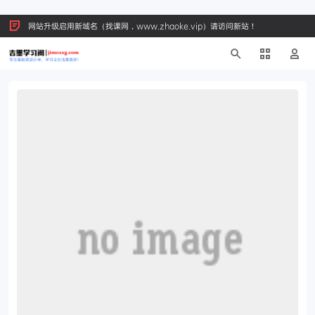
网站升级启用新域名（找课网，www.zhaoke.vip）请访问新站！