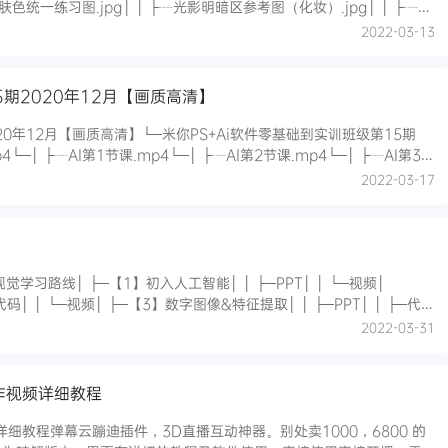
线调整光影大关系练习图.tif│ │ ├┈综合素材1 白底.CR2│ │ ├┈综合素材2 蓝底.C
2022-03-13
5期2020年12月【画质高清】
20年12月【画质高清】└─米你PS+Ai软件零基础到实训班级第15期
课.mp4└─│ ├┈AI第4节课.mp4└─│ ├┈AI第5节课.mp4└─│ ├┈AI第6节课.mp4└─│
2022-03-17
├─PPT│ │ └─视频│
│ │ └─视频│ ├─【4】边缘检测&相机模型│ │ ├─PPT│ │ ├─代码
2022-03-31
作视频详细教程
细教程弹幕云蹦迪插件，3D直播互动神器。别处卖1000，6800 的