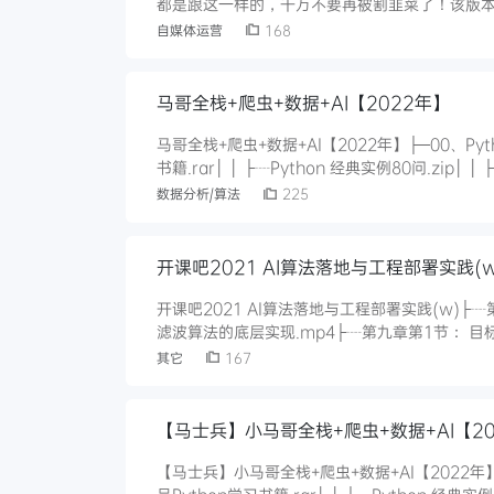
都是跟这一样的，千万不要再被割韭菜了！该版
要设备：电脑温馨提醒：1.教程视频为唞音直播教
自媒体运营
168
别的平台直播测试，介意勿下载！如需尝试别的
马哥全栈+爬虫+数据+AI【2022年】
马哥全栈+爬虫+数据+AI【2022年】├─00、Python学习资料合集│ ├─python学习合
书籍.rar│ │ ├┈Python 经典实例80问.zip│ │ ├┈Python+人工智能入门书籍+从入门到精通（50本）.zip│ │
├┈python课程学习大纲.
数据分析/算法
225
开课吧2021 AI算法落地与工程部署实践(w
开课吧2021 AI算法落地与工程部署实践(w)├
滤波算法的底层实现.mp4├┈第九章第1节： 目标
第1节： 内存开篇.mp4├┈第三章第1节： 类：功
其它
167
模型部署.mp4├┈第四章第
【马士兵】小马哥全栈+爬虫+数据+AI【2
【马士兵】小马哥全栈+爬虫+数据+AI【2022年】├─00、Python学习资