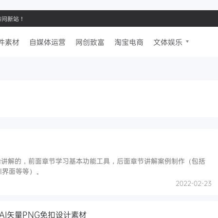
请访问新站！
件素材
自媒体运营
网创致富
淘宝电商
文体娱乐
开始讲解的，前面章节学习基本功能工具，后面章节讲解案例制作（包括
I界面等等）。
2022-02-23
I矢量PNG免扣设计素材