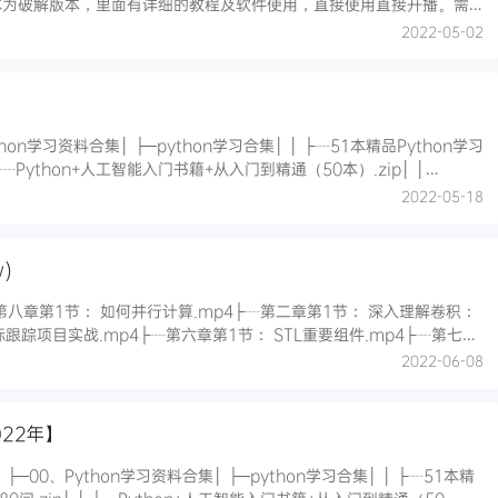
本为破解版本，里面有详细的教程及软件使用，直接使用直接开播。需
程，抖音开播需要满足1000粉丝，如未满足则无法开播。2.本站未做
2022-05-02
平台直播测试，开播步骤请自
集│ │ ├┈51本精品Python学习
zip│ │ ├┈python免费资料-电子书和大厂实战手册.zi
2022-05-18
)
┈第八章第1节： 如何并行计算.mp4├┈第二章第1节： 深入理解卷积：
跟踪项目实战.mp4├┈第六章第1节： STL重要组件.mp4├┈第七章
能继承与自定义.mp4├┈第十二章交叉编译实现NVIDIAJetsonTX2
2022-06-08
022年】
料合集│ ├─python学习合集│ │ ├┈51本精