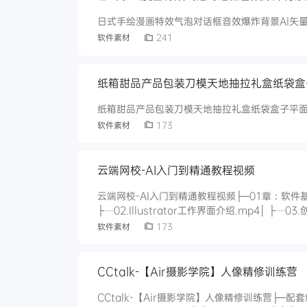
日式手绘漫画特效气泡对话框音效爆炸背景AI矢量
软件素材
241
纸箱甜品产品包装刀模天地抽拉礼盒纸袋盒
纸箱甜品产品包装刀模天地抽拉礼盒纸袋盒子平面
软件素材
173
云端网校-AI入门到精通教程视频
云端网校-AI入门到精通教程视频├─01章：软件基础操作│ ├┈01.认识illustrator以
├┈02.Illustrator工作界面介绍.mp4│ ├┈03.创建和保存AI文档.mp4│ ├┈04.填色与描边的理解.mp4│ ├┈05.选择
软件素材
173
CCtalk-【Air摄影学院】人像精修训练营
CCtalk-【Air摄影学院】人像精修训练营├─配套练习素材│ ├─案例PSD│ │ ├┈光影大关系调整参考