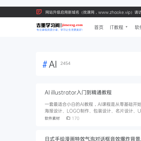
网站升级启用新域名（找课网，www.zhaoke.vip）
首页
IT教程
软
#
AI
2454
AI illustrator入门到精通教程
一套最适合小白的AI教程，AI课程是从零基础
海报设计、LOGO制作、包装设计、名片设计、U
软件素材
170
日式手绘漫画特效气泡对话框音效爆炸背景A