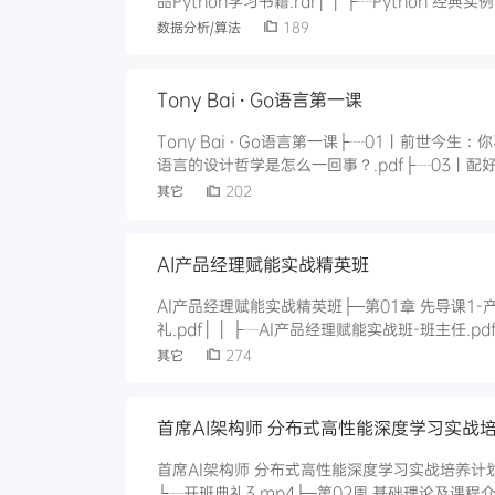
品Python学习书籍.rar│ │ ├┈Python 经典实例80问.zip│ │ ├┈Python+人工智能入门书籍+从入门到精通（50
本）.z
数据分析/算法
189
Tony Bai · Go语言第一课
Tony Bai · Go语言第一课├┈01丨前世今生：
语言的设计哲学是怎么一回事？.pdf├┈03丨配
Go程序的结构是怎样的？.pdf├┈05｜标准先行
其它
202
包依赖管理问题的？.p
AI产品经理赋能实战精英班
AI产品经理赋能实战精英班├─第01章 先导课1-产品经理入门基础│ ├─第1节 开班典礼│
礼.pdf│ │ ├┈AI产品经理赋能实战班-班主任.pdf│ │ ├┈AI产品经理赋能实战班课程表.jpg│ │ └┈开班典礼-开课吧学
其它
274
首席AI架构师 分布式高性能深度学习实战
首席AI架构师 分布式高性能深度学习实战培养计划├─第01周 开班典礼│ ├┈开班典
└┈开班典礼3.mp4├─第02周 基础理论及课程介绍│ ├┈lecture1.mp4│ ├┈lecture2.mp4│ ├┈revie