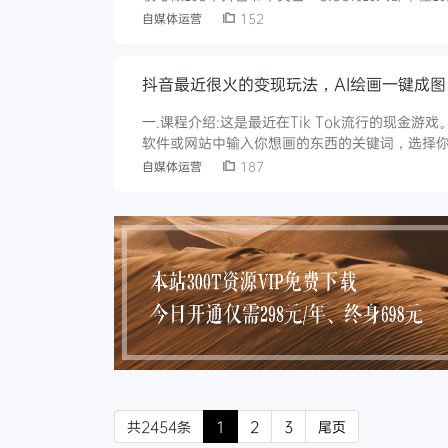
池推荐机制！6.10元Dou+上热门使用的核心技
自媒体运营
152
么玩！9.高阶玩法：拍同款涨千万粉丝的玩法！
抖音最近很火的变现玩法，AI绘画一键成
一.课程介绍:这是最近在Tik Tok流行的现
软件或网站中输入你想画的东西的关键词，选择你
面，视觉冲击力很强，所以也吸引了不少流量。很
自媒体运营
187
出售。2.它可以打印出来，贴在家里，也可以出于
共2454条
1
2
3
尾页