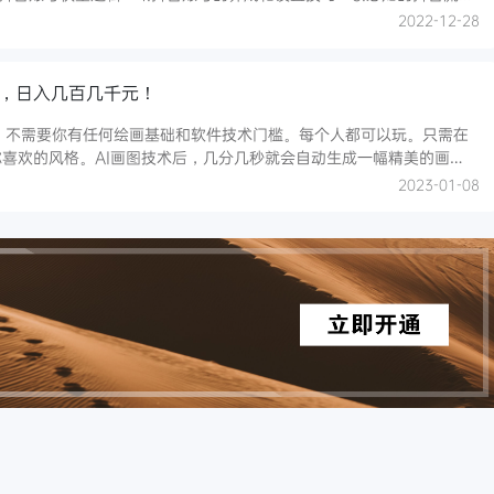
巧！7.视频号书单带货3种核心打法！8.每单利润200的车载音乐项目怎
2022-12-28
图，日入几百几千元！
金游戏。不需要你有任何绘画基础和软件技术门槛。每个人都可以玩。只需在
喜欢的风格。AI画图技术后，几分几秒就会自动生成一幅精美的画
多人也看到了这个商机。二。清算方式:1.可以作为手机、电脑等壁纸
2023-01-08
各种目的出售。3.也可以用短