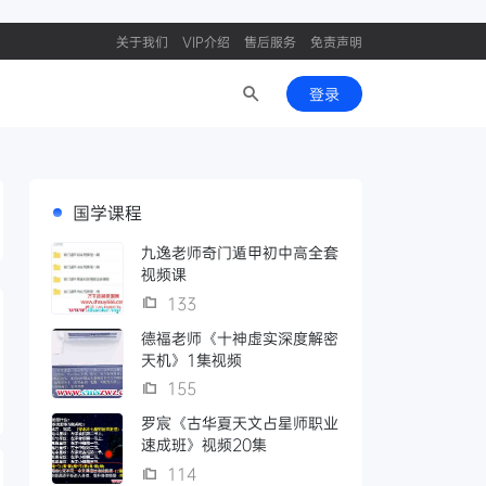
关于我们
VIP介绍
售后服务
免责声明
登录
国学课程
九逸老师奇门遁甲初中高全套
视频课
133
德福老师《十神虚实深度解密
天机》1集视频
155
罗宸《古华夏天文占星师职业
速成班》视频20集
114