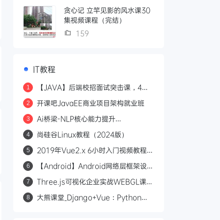
贪心记 立竿见影的风水课30
集视频课程（完结）
159
IT教程
【JAVA】后端校招面试突击课，4年
1
本科基础大复盘 助力进大厂|完结无秘
开课吧JavaEE商业项目架构就业班
2
Ai桥梁-NLP核心能力提升
3
CNN+RNN+Transformer与
尚硅谷Linux教程（2024版）
4
BERT+机器/深度学习+高级Ai人工智
能
2019年Vue2.x 6小时入门视频教程
5
vuex,MintUi,ElementUi入门
【Android】Android网络层框架设计
6
实战
Three.js可视化企业实战WEBGL课
7
（新增Cesium+元宇宙）
大熊课堂_Django+Vue：Python
8
Web全栈开发【194节】