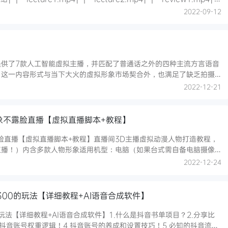
├┈review2.mp4│ └┈review3.mp4├─第03周 并行及分布式框架概述│ ├─01.
2022-09-12
提供了7款人工智能虚拟主播，并匹配了普通话之外的四种主流方言语音
。这一内容形式与当下大火的虚拟形象市场契合外，也满足了缺乏拍摄
一站式解决所有创作者的痛点，剪辑功能专业化，操作高效化，特色功
2022-12-21
象不露脸直播【虚拟直播脚本+教程】
露脸直播【虚拟直播脚本+教程】直播间3D主播虚拟动漫人物打造教程，
直播！）内含多款人物形象适用机型：电脑（如果台式需自备电脑摄像
可以开通直播推荐入门配置：CPU：Intel/AMD电脑运行内存：
2022-12-24
ows1164位
00的玩法【详细教程+AI语音合成软件】
玩法【详细教程+AI语音合成软件】1.什么是抖音书单项目？2.分享比
的抖音账号权重逻辑！4.抖音账号的养成和设置技巧！5.必知的抖音流量