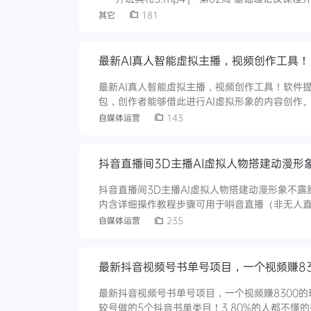
其它
181
最新AI真人智能虚拟主播，视频创作工具！
最新AI真人智能虚拟主播，视频创作工具！软件
包，创作者能够借此进行AI虚拟形象的内容创作
条件、出镜条件的内容创作者，进行视频创作。
自媒体运营
143
能丰富，满足一站式剪辑需求
抖音直播间3D主播AI虚拟人物搭建动漫形
抖音直播间3D主播AI虚拟人物搭建动漫形象不
内含详细操作教程步骤可用于唞音直播（非无人
头）帐号需求：抖音直播权限需要满足1000粉丝才
自媒体运营
235
8GB及以上操作系统：Windows1064位或Wind
最新抖音视频号书单号项目，一个视频赚83
最新抖音视频号书单号项目，一个视频赚8300的
较号做的5个抖音书单类目！3.80%的人都不懂