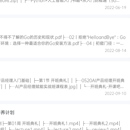
ip│ │ ├┈python课程学习大纲.zip│ │ ├┈python免费资料-电子书和大厂实
2022-06-19
你不得不了解的Go的历史和现状.pdf├┈02丨拒绝“HelloandBye”：Go
好环境：选择一种最适合你的Go安装方法.pdf├┈04｜初窥门径：一个
：Go项目的布局标准是什么？.pdf├┈06｜构建模式：Go是怎么解决
2022-08-14
 │ ├┈0520AI产品经理开班典
习中心.mp4│ ├─第2节 7天写出让开发眼前一亮的产品原型：Axure专题│ │ ├┈第一章第2节：
2022-09-10
培养计划
礼1.mp4│ ├┈开班典礼2.mp4│
w1.mp4│