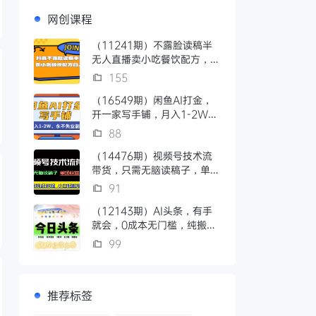
网创课程
（11241期）不露脸读稿半
无人直播卖小吃餐饮配方，日
入500+
155
（16549期）闲鱼AI打金，
开一家写手铺，月入1-2W，
永不失业副业！
88
（14476期）视频号技术流
带货，只需无脑读稿子，单场
收益1000+ 保姆级教程，小
91
白轻..
（12143期）AI头条，有手
就会，0成本无门槛，纯搬
运，小白单号简单破万
99
推荐标签