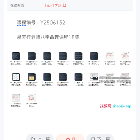
在线充值
1元=1学分
课程
编号：Y2506132
易天行老师
八字
命理
课程
18集
上一篇
0
下一篇