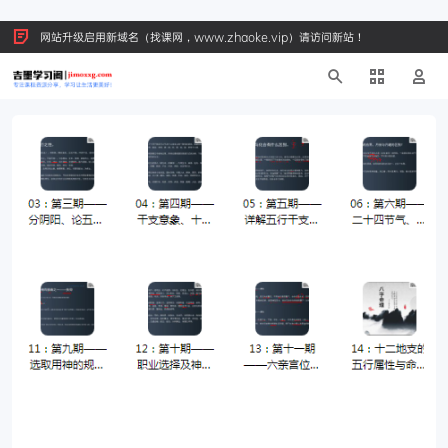
网站升级启用新域名（找课网，www.zhaoke.vip）请访问新站！