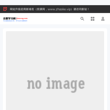
网站升级启用新域名（找课网，www.zhaoke.vip）请访问新站！