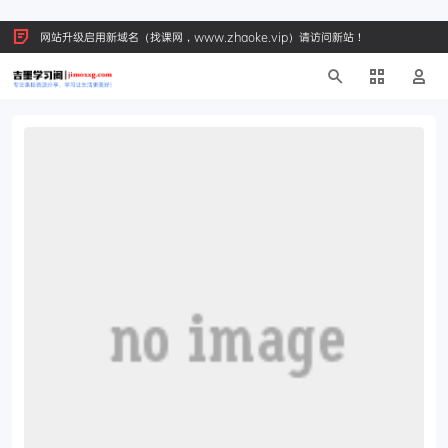
网站升级启用新域名（找课网，www.zhaoke.vip）请访问新站！