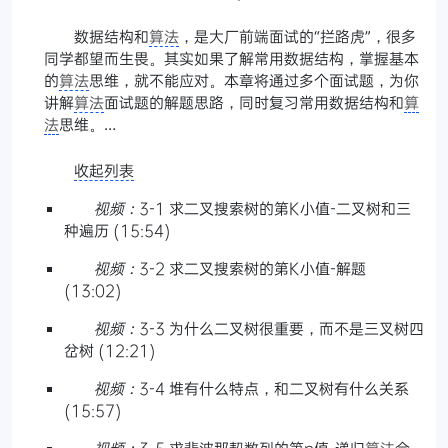
数据结构和
算法
，是大厂前端面试的“拦路虎”，很多
同学都望而生畏。其实如果了解常用数据结构，掌握基本
的
算法
思维，就不能应对。本章将通过多个面试题，为你
讲解
算法
面试题的解题思路，同时复习常用数据结构和
算
法
思维。…
收起列表
视频：
3-1 求二叉搜索树的第K小值-二叉树和三
种遍历 (15:54)
视频：
3-2 求二叉搜索树的第K小值-解题
(13:02)
视频：
3-3 为什么二叉树很重要，而不是三叉树四
岔树 (12:21)
视频：
3-4 堆有什么特点，和二叉树有什么关系
(15:57)
视频：
3-5 求斐波那契数列的第n值-递归
算法
会