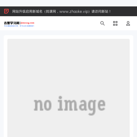
网站升级启用新域名（找课网，www.zhaoke.vip）请访问新站！