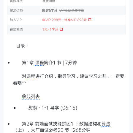
资源存放
百度网盘
资源价格
限时5学分
VIP全站免费下载
加入VIP
年VIP 298元，终身VIP 698元
在线充值
1元=1学分
目录：
第1章
课程
简介1 节 | 7分钟
对
课程
进行介绍，指导学习，建议学习之前，一定要
看噢~~
收起列表
视频：
1-1 导学 (06:16)
第2章 前端面试技能拼图1 ：数据结构和
算法
（上），大厂面试必考20 节 | 268分钟