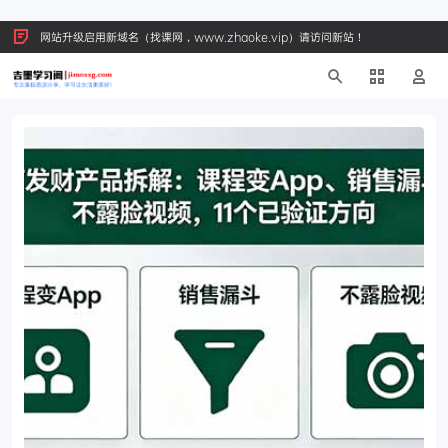
网站升级启用新域名（找课网，www.zhaoke.vip）请访问新站！