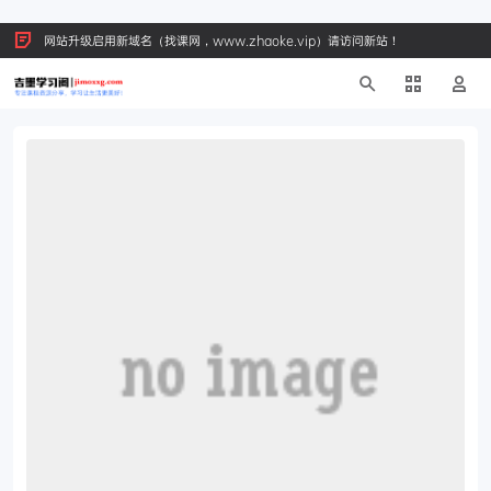
网站升级启用新域名（找课网，www.zhaoke.vip）请访问新站！