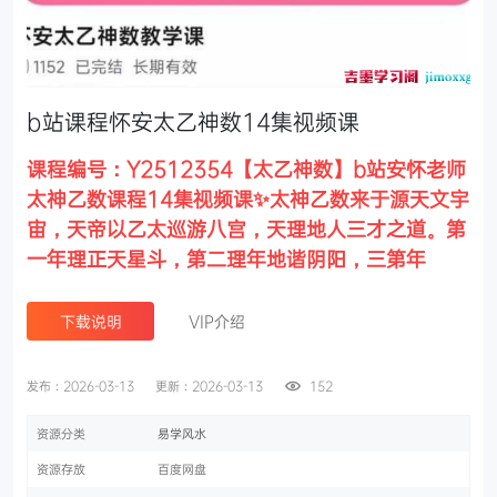
b站课程怀安太乙神数14集视频课
课程编号：Y2512354【太乙神数】b站安怀‬老师
太神乙‬数课程14集视频课✨太神乙‬数来于源‬天文宇
宙，天帝以乙太‬巡游八宫，天理‬地人三才之道。第
一年理正天‬星斗，第二理年‬地谐阴阳，三第‬年
下载说明
VIP介绍
发布：2026-03-13
更新：2026-03-13
152
资源分类
易学风水
资源存放
百度网盘