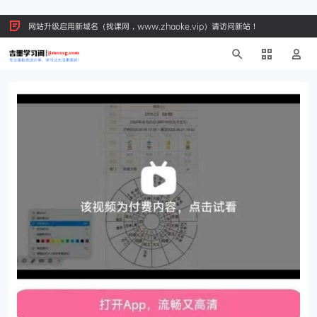
网站升级启用新域名（找课网，www.zhaoke.vip）请访问新站！